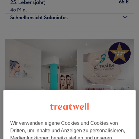
65 €
25. Lebensjahr)
45 Min.
Schnellansicht Saloninfos
Montag
10:00
–
19:00
Dienstag
10:00
–
19:00
Mittwoch
10:00
–
19:00
Donnerstag
10:00
–
19:00
Freitag
10:00
–
19:00
Samstag
10:00
–
19:00
Sonntag
Geschlossen
Zurück zur Salonansicht
Wir verwenden eigene Cookies und Cookies von
Zeitraum Hautpflege erleben
Dritten, um Inhalte und Anzeigen zu personalisieren,
4,9
970 Bewertungen
Medienfunktionen bereitzustellen und unseren