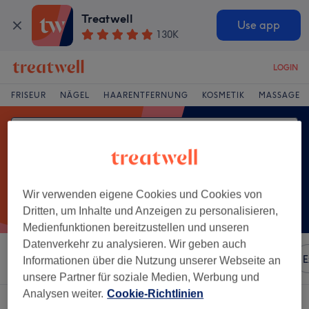
Treatwell
Use app
130K
LOGIN
FRISEUR
NÄGEL
HAARENTFERNUNG
KOSMETIK
MASSAGE
Wir verwenden eigene Cookies und Cookies von
Dritten, um Inhalte und Anzeigen zu personalisieren,
Medienfunktionen bereitzustellen und unseren
Datenverkehr zu analysieren. Wir geben auch
Sortieren nach
Besonderheiten
Marken
Salons
E
Informationen über die Nutzung unserer Webseite an
unsere Partner für soziale Medien, Werbung und
Analysen weiter.
Cookie-Richtlinien
Ein Salon, der anbietet: