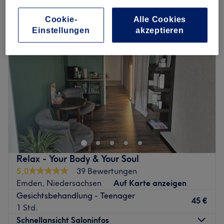
gesichtsbehandlungen für teenager in Emden, Niedersachsen
Cookie-
Alle Cookies
Einstellungen
akzeptieren
Relax - Your Body & Your Soul
5,0
39 Bewertungen
Emden, Niedersachsen
Auf Karte anzeigen
Gesichtsbehandlung - Teenager
45 €
1 Std.
Schnellansicht Saloninfos