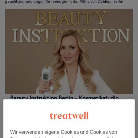
gesichtsbehandlungen für teenager in der Nähe von Dahlem, Berlin
Beauty Instruktion Berlin - Kosmetikstudio
und Laserinstitut
4,9
184 Bewertungen
Steglitz, Berlin
Auf Karte anzeigen
Gesichtsbehandlung - Akne & Teenager
80 €
Wir verwenden eigene Cookies und Cookies von
1 Std.