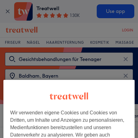
Treatwell
Use app
130K
LOGIN
FRISEUR
NÄGEL
HAARENTFERNUNG
KOSMETIK
MASSAGE
Wir verwenden eigene Cookies und Cookies von
Sortieren nach
Beliebiger Preis
Besonderheiten
Mar
Dritten, um Inhalte und Anzeigen zu personalisieren,
Medienfunktionen bereitzustellen und unseren
2 Salons die anbieten:
Datenverkehr zu analysieren. Wir geben auch