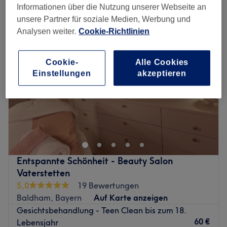
gesichtsbehandlungen für teenager in Baldham, Bayern
Informationen über die Nutzung unserer Webseite an
unsere Partner für soziale Medien, Werbung und
Analysen weiter.
Cookie-Richtlinien
Cookie-
Alle Cookies
Einstellungen
akzeptieren
Entspannte Schönheit - Beauty Salon
Vaterstetten
5,0
19 Bewertungen
Baldham, Bayern
Auf Karte anzeigen
Gesichtsbehandlung - Teen Clean bis zum 18.
60 €
Lebensjahr