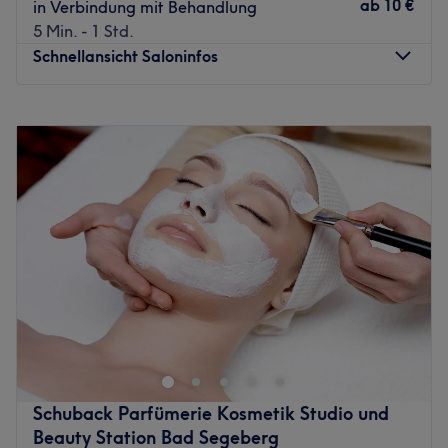
ab
10 €
in Verbindung mit Behandlung
5 Min. - 1 Std.
Schnellansicht Saloninfos
Montag
10:00
–
19:00
Dienstag
10:00
–
19:00
Mittwoch
10:00
–
19:00
Donnerstag
10:00
–
19:00
Freitag
10:00
–
19:00
Samstag
Geschlossen
Sonntag
Geschlossen
Das CK Studio Kosmetik & Visagistik liegt mitten in Bad
Segeberg, Große Seestraße 8. Als professionelle
Kosmetikerin und ausgebildete Visagistin kümmert sich
Frau Krasa mit zahlreichen Treatments um die Pflege Ihrer
Haut sowie um Ihr persönliches Styling und Make Up. Das
Schuback Parfümerie Kosmetik Studio und
Behandlungsspektrum umfasst u.a. pflegende
Beauty Station Bad Segeberg
Gesichtsbehandlungen, Haarentfernung mit Heißwachs