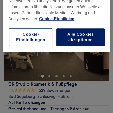
Datenverkehr zu analysieren. Wir geben auch
gesichtsbehandlungen für teenager in Bad Segeberg, Schleswig-
Holstein
Informationen über die Nutzung unserer Webseite an
unsere Partner für soziale Medien, Werbung und
Analysen weiter.
Cookie-Richtlinien
Cookie-
Alle Cookies
Einstellungen
akzeptieren
CK Studio Kosmetik & Fußpflege
4,8
539 Bewertungen
Bad Segeberg, Schleswig-Holstein
Auf Karte anzeigen
Gesichtsbehandlung - Teenager/Extras nur