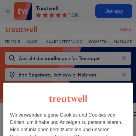
Treatwell
Use app
130K
LOGIN
FRISEUR
NÄGEL
HAARENTFERNUNG
KOSMETIK
MASSAGE
Sortieren nach
Beliebiger Preis
Marken
Salons
E
Wir verwenden eigene Cookies und Cookies von
Dritten, um Inhalte und Anzeigen zu personalisieren,
Medienfunktionen bereitzustellen und unseren
2 Salons die anbieten: