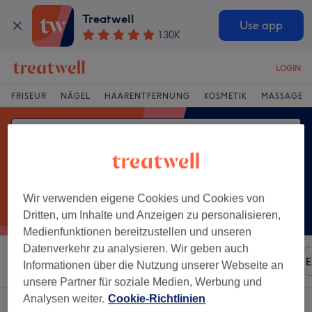
Treatwell
Use app
130K
LOGIN
FRISEUR
NÄGEL
HAARENTFERNUNG
KOSMETIK
MASSAGE
Wir verwenden eigene Cookies und Cookies von
Dritten, um Inhalte und Anzeigen zu personalisieren,
Medienfunktionen bereitzustellen und unseren
Datenverkehr zu analysieren. Wir geben auch
Sortieren nach
Besonderheiten
Marken
Salons
E
Informationen über die Nutzung unserer Webseite an
unsere Partner für soziale Medien, Werbung und
Analysen weiter.
Cookie-Richtlinien
Ein Salon, der anbietet: