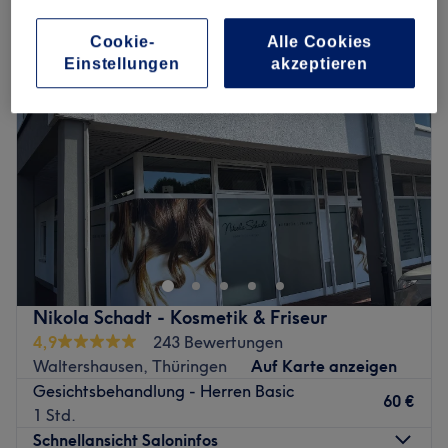
gesichtsbehandlungen für herren in Waltershausen, Thüringen
Cookie-
Alle Cookies
Einstellungen
akzeptieren
Nikola Schadt - Kosmetik & Friseur
4,9
243 Bewertungen
Waltershausen, Thüringen
Auf Karte anzeigen
Gesichtsbehandlung - Herren Basic
60 €
1 Std.
Schnellansicht Saloninfos