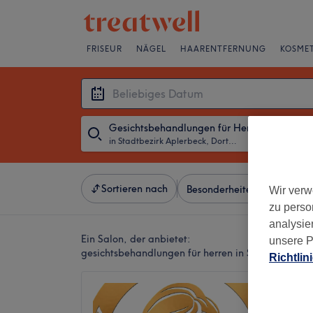
FRISEUR
NÄGEL
HAARENTFERNUNG
KOSMET
Gesichtsbehandlungen für Herren
in Stadtbezirk Aplerbeck, Dortmund
・
Beliebiges D
Sortieren nach
Besonderheiten
Salons
Wir verw
zu perso
analysie
Ein Salon, der anbietet:
unsere P
gesichtsbehandlungen für herren in Stadtbezirk 
Richtlin
AH Bea
4,8