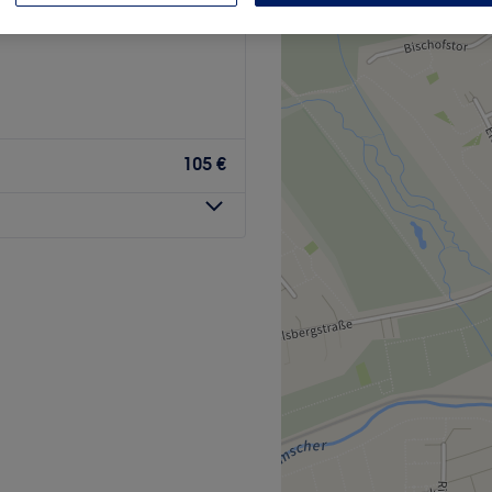
ck, Dortmund
105 €
Kosmetikstudio AH Beauty