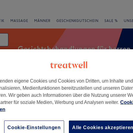
IK
MASSAGE
MÄNNER
GESCHENKGUTSCHEIN
SALE %
UNS
Gesichtsbehandlungen für herren
atum
Expressangebote
Bewertung
enden eigene Cookies und Cookies von Dritten, um Inhalte un
nalisieren, Medienfunktionen bereitzustellen und unseren Date
ren. Wir geben auch Informationen über die Nutzung unserer W
artner für soziale Medien, Werbung und Analysen weiter.
Cooki
Aplerbeck, Dortmund
ien
+
uty KO
Cookie-Einstellungen
Alle Cookies akzeptiere
12 Bewertungen
−