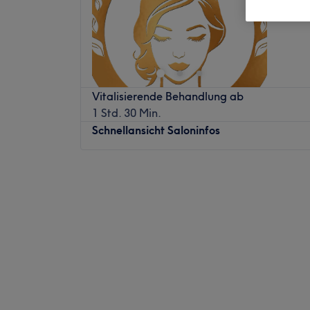
Aplerbe
Vitalisierende Behandlung ab
1 Std. 30 Min.
Schnellansicht Saloninfos
Montag
08:00
–
18:00
Dienstag
08:00
–
18:00
Mittwoch
08:00
–
18:00
Donnerstag
08:00
–
18:00
Freitag
08:00
–
18:00
Samstag
08:00
–
15:00
Sonntag
Geschlossen
Schönheit beginnt mit Wohlbefinden – im 