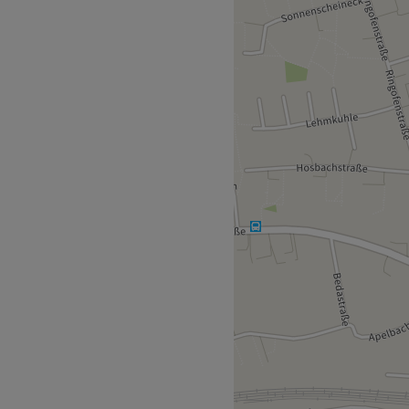
 vom Alltag, in der du und
nter, entspannter
ngen angeboten, die auf
 sind.
nf Minuten entfernt.
metikerinnen bei AH Beauty
 stetigem Fachwissen und
önheit und Hautgesundheit.
n.
laubt, kinderfreundlich,
i.
Zurück zur Salonansicht