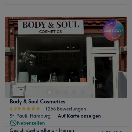
warten?
Zurück zur Salonansicht
Montag
09:00
–
20:00
Dienstag
09:00
–
20:00
Mittwoch
09:00
–
20:00
Donnerstag
09:00
–
20:00
Freitag
09:00
–
20:00
Samstag
10:00
–
14:00
Sonntag
Geschlossen
Inmitten des hektischen Karolinenviertels in Hamburg ist
FM Cosmétique einem Zufluchtsort für alle, die sich nach
Entspannung sehnen: Sobald die Tür geschlossen ist,
heißt es hier: Zurücklehnen und Entspannen. Egal ob
gestresste Businessfrau/Mann in der Mittagspause oder
Body & Soul Cosmetics
Mutter/Vater mit Kindern, jeder bekommt hier die auf ihn
4,9
1265 Bewertungen
eigens abgestimmte Behandlung in einem angenehmen
St. Pauli, Hamburg
Auf Karte anzeigen
Ambiente. Das Angebot ist breit gefächert und individuell
Nebenzeiten
an die Wünsche und Bedürfnisse des jeweiligen Kunden
Gesichtsbehandlung - Herren