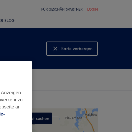
FÜR GESCHÄFTSPARTNER
LOGIN
ER BLOG
Karte verbergen
Karte anzeigen
d Anzeigen
nverkehr zu
ebseite an
e-
In diesem Gebiet suchen
,