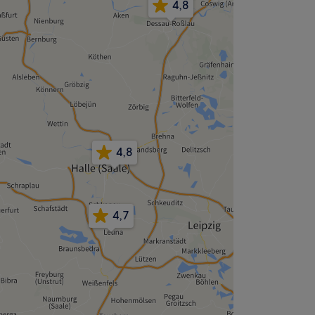
4,8
4,8
4,7