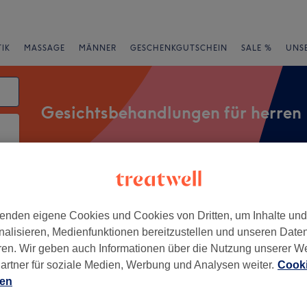
IK
MASSAGE
MÄNNER
GESCHENKGUTSCHEIN
SALE %
UNS
Gesichtsbehandlungen für herren
rheiten
Salons
Expressangebote
Bewertung
enden eigene Cookies und Cookies von Dritten, um Inhalte un
nalisieren, Medienfunktionen bereitzustellen und unseren Date
erren in Sachsen-Anhalt
ren. Wir geben auch Informationen über die Nutzung unserer W
artner für soziale Medien, Werbung und Analysen weiter.
Cooki
+
lten - Leuna-
ien
urg
−