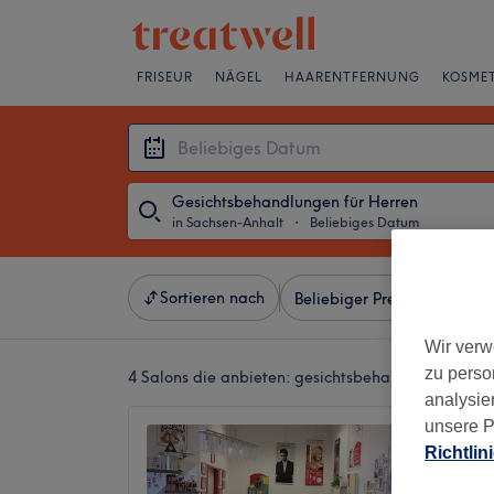
FRISEUR
NÄGEL
HAARENTFERNUNG
KOSMET
Gesichtsbehandlungen für Herren
in Sachsen-Anhalt
・
Beliebiges Datum
Sortieren nach
Beliebiger Preis
Besonde
Wir verw
zu perso
4 Salons die anbieten:
gesichtsbehandlungen für h
analysie
unsere P
Haarwe
Richtlin
Merseb
4,7