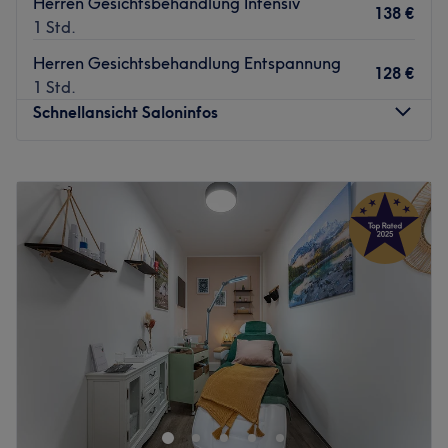
Herren Gesichtsbehandlung Intensiv
138 €
1 Std.
Herren Gesichtsbehandlung Entspannung
128 €
1 Std.
Schnellansicht Saloninfos
Montag
09:00
–
19:00
Dienstag
09:00
–
19:00
Mittwoch
09:00
–
19:00
Donnerstag
09:00
–
19:00
Freitag
09:00
–
19:00
Samstag
09:00
–
15:00
Sonntag
Geschlossen
In der Schönheitsschmiede in München-Maxvorstadt
pflegt das Team kosmetische Handwerkskunst auf
allerhöchstem Niveau und kombiniert kosmetische
Behandlungen und Erlebnis auf eine einzigartige Art und