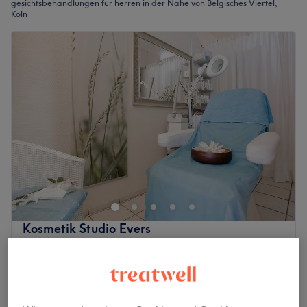
gesichtsbehandlungen für herren in der Nähe von Belgisches Viertel,
Köln
Kosmetik Studio Evers
4,4
254 Bewertungen
Neustadt-Nord, Köln
Auf Karte anzeigen
59 €
Gesichtsbehandlung für Herren - Spezial
1 Std.
69 €