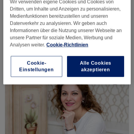
Wir verwenden eigene Cookies und Cookies von
Gesichtsbehandlung für Herren - Basic
Dritten, um Inhalte und Anzeigen zu personalisieren,
60 €
1 Std.
Medienfunktionen bereitzustellen und unseren
Datenverkehr zu analysieren. Wir geben auch
Gesichtsbehandlung für Herren - Exklusiv
79 €
Informationen über die Nutzung unserer Webseite an
1 Std. 30 Min.
unsere Partner für soziale Medien, Werbung und
Schnellansicht Saloninfos
Analysen weiter.
Cookie-Richtlinien
Montag
14:00
–
19:00
Dienstag
10:00
–
19:00
Cookie-
Alle Cookies
Einstellungen
akzeptieren
Mittwoch
10:00
–
19:00
Donnerstag
10:00
–
19:00
Freitag
10:00
–
19:00
Samstag
10:00
–
19:00
Sonntag
Geschlossen
Deine Schönheit ist kostbar und einzigartig! Hast du
schon mal erlebt, wie es sich anfühlt, wenn sie genau so
behandelt wird? Noch nicht? Dann warte nicht länger