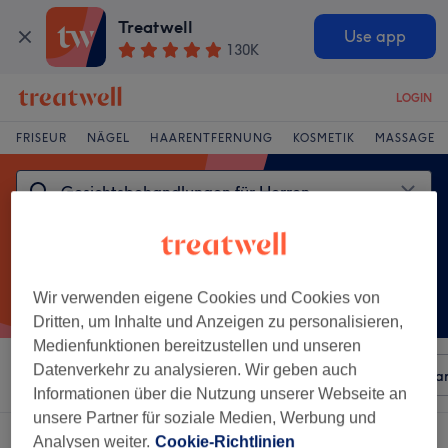
Treatwell
Use app
130K
LOGIN
FRISEUR
NÄGEL
HAARENTFERNUNG
KOSMETIK
MASSAGE
Wir verwenden eigene Cookies und Cookies von
Dritten, um Inhalte und Anzeigen zu personalisieren,
Medienfunktionen bereitzustellen und unseren
Datenverkehr zu analysieren. Wir geben auch
Sortieren nach
Beliebiger Preis
Besonderheiten
Mar
Informationen über die Nutzung unserer Webseite an
unsere Partner für soziale Medien, Werbung und
Ein Salon, der anbietet:
Analysen weiter.
Cookie-Richtlinien