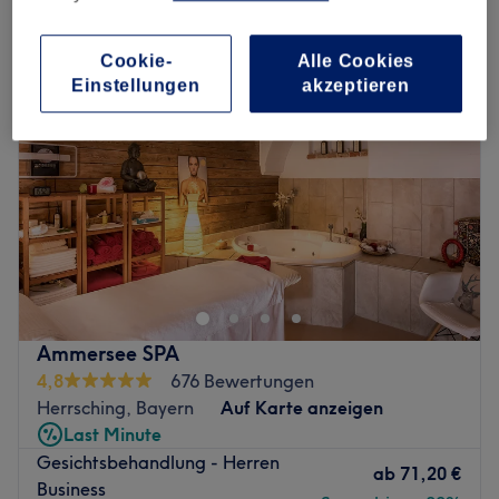
gesichtsbehandlungen für herren in Herrsching, Bayern
Cookie-
Alle Cookies
Einstellungen
akzeptieren
Ammersee SPA
4,8
676 Bewertungen
Herrsching, Bayern
Auf Karte anzeigen
Last Minute
Gesichtsbehandlung - Herren
ab
71,20 €
Business