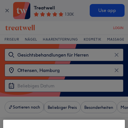
Treatwell
Use app
130K
LOGIN
FRISEUR
NÄGEL
HAARENTFERNUNG
KOSMETIK
MASSAGE
Sortieren nach
Beliebiger Preis
Besonderheiten
Mar
4 Salons die anbieten: