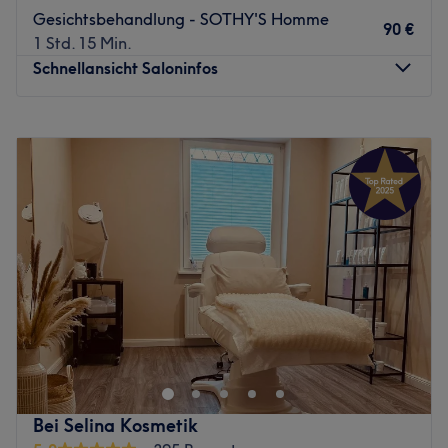
Gesichtsbehandlung - SOTHY'S Homme
90 €
1 Std. 15 Min.
Schnellansicht Saloninfos
Montag
09:30
–
20:00
Dienstag
09:30
–
20:00
Mittwoch
09:30
–
20:00
Donnerstag
09:30
–
20:00
Freitag
09:30
–
18:00
Samstag
Geschlossen
Sonntag
Geschlossen
Die Haut ist das größte und sensibelste Organ und
bedarf der optimalen Pflege. Dafür bist du im Studio
Spa/Holmes Place Jojovic Kosmetik in Hamburg,
Bahrenfeld, genau am richtigen Ort. Hier kannst du dich
mit erfrischenden Gesichtsbehandlungen und
Bei Selina Kosmetik
professionellen Haarentfernung rundum verwöhnen