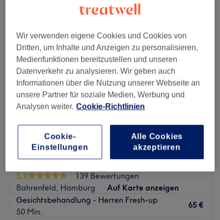
gesichtsbehandlungen für herren in der Nähe von Groß Flottbek,
Hamburg
Wir verwenden eigene Cookies und Cookies von
Dritten, um Inhalte und Anzeigen zu personalisieren,
Medienfunktionen bereitzustellen und unseren
Datenverkehr zu analysieren. Wir geben auch
Informationen über die Nutzung unserer Webseite an
unsere Partner für soziale Medien, Werbung und
Analysen weiter.
Cookie-Richtlinien
Cookie-
Alle Cookies
Einstellungen
akzeptieren
Spa/Holmes Place Jojovic Kosmetik
5,0
139 Bewertungen
Bahrenfeld, Hamburg
Auf Karte anzeigen
Gesichtsbehandlung - Herren Fresh-up
65 €
50 Min.