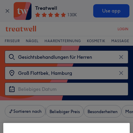
Treatwell
Use app
130K
LOGIN
FRISEUR
NÄGEL
HAARENTFERNUNG
KOSMETIK
MASSAGE
Sortieren nach
Beliebiger Preis
Besonderheiten
Mar
4 Salons die anbieten: