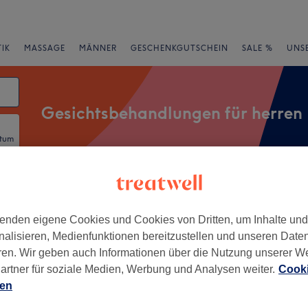
IK
MASSAGE
MÄNNER
GESCHENKGUTSCHEIN
SALE %
UNS
Gesichtsbehandlungen für herren
atum
rheiten
Marken
Salons
Expressangebote
Bewertung
enden eigene Cookies und Cookies von Dritten, um Inhalte un
nalisieren, Medienfunktionen bereitzustellen und unseren Date
 Eißendorf, Hamburg
ren. Wir geben auch Informationen über die Nutzung unserer W
artner für soziale Medien, Werbung und Analysen weiter.
Cooki
+
korn Bay Spa
ien
473 Bewertungen
−