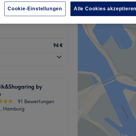
d, Hamburg
Cookie-Einstellungen
Alle Cookies akzeptiere
94 €
ik&Shugaring by
a
91 Bewertungen
g, Hamburg
m Mahanakorn Bay Spa im