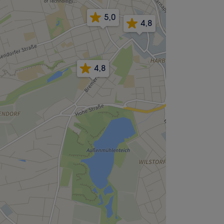
5,0
4,8
4,8