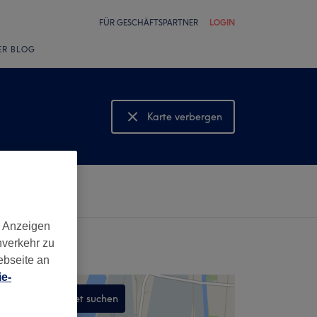
FÜR GESCHÄFTSPARTNER
LOGIN
ER BLOG
Karte verbergen
Karte anzeigen
d Anzeigen
nverkehr zu
ebseite an
e-
In diesem Gebiet suchen