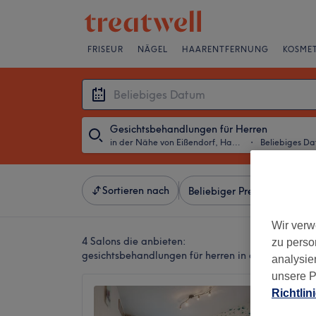
FRISEUR
NÄGEL
HAARENTFERNUNG
KOSMET
Gesichtsbehandlungen für Herren
in der Nähe von Eißendorf, Hamburg
・
Beliebiges D
Sortieren nach
Beliebiger Preis
Besonde
Wir verw
4 Salons die anbieten:
zu perso
gesichtsbehandlungen für herren in der Nähe von
analysie
unsere P
Mahana
Richtlin
4,9