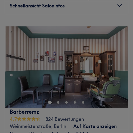
Schnellansicht Saloninfos
Montag
10:00
–
18:00
Dienstag
10:00
–
18:00
Mittwoch
10:00
–
18:00
Donnerstag
10:00
–
18:00
Freitag
10:00
–
18:00
Samstag
10:00
–
16:00
Sonntag
Geschlossen
Das moderne Kosmetikstudio Hera Beauty Studio befindet
sich in der Spandauer Straße 160c, 14612 Falkensee –
direkt an der Grenze zu Berlin und ist somit bequem aus
Falkensee, Berlin-Spandau und der Umgebung
erreichbar. Hier erwartet dich eine entspannte
Barberremz
Wohlfühlatmosphäre sowie professionelle Beauty-
4,7
824 Bewertungen
Behandlungen, die individuell auf deine Wünsche
Weinmeisterstraße, Berlin
Auf Karte anzeigen
abgestimmt sind.