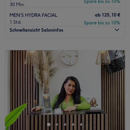
Spare bis zu 10%
30 Min.
ab
125,10 €
MEN'S HYDRA FACIAL
1 Std.
Spare bis zu 10%
Schnellansicht Saloninfos
Montag
10:00
–
18:00
Dienstag
10:00
–
18:00
Mittwoch
10:00
–
18:00
Donnerstag
10:00
–
18:00
Freitag
09:00
–
15:00
Samstag
Geschlossen
Sonntag
Geschlossen
Mana Aesthetic & Academy ist ein modernes Beauty-
Studio nahe Berlin, das sich auf natürliche, ästhetische
Ergebnisse spezialisiert. Der Salon bietet hochwertige
Behandlungen in den Bereichen Wimpernverlängerung,
Brows (inkl. Microblading & PMU) sowie innovative