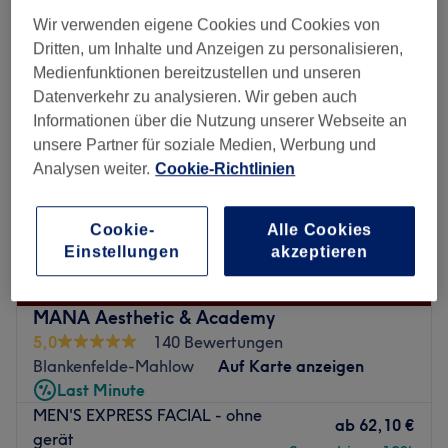
gesichtsbehandlungen für herren in der Nähe von Lichtenrade, Berlin
Wir verwenden eigene Cookies und Cookies von
Dritten, um Inhalte und Anzeigen zu personalisieren,
Medienfunktionen bereitzustellen und unseren
Datenverkehr zu analysieren. Wir geben auch
Informationen über die Nutzung unserer Webseite an
unsere Partner für soziale Medien, Werbung und
Analysen weiter.
Cookie-Richtlinien
Cookie-
Alle Cookies
Einstellungen
akzeptieren
MANA Aesthetic & Academy
5,0
140 Bewertungen
Blankenfelde-Mahlow
Auf Karte anzeigen
Last Minute
MEN'S EXPRESS FACIAL - ohne
ab
62,10 €
gerät