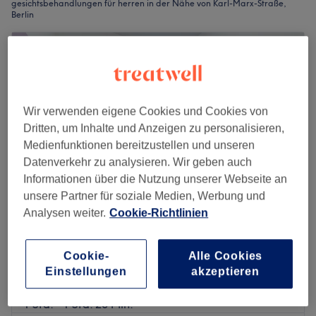
gesichtsbehandlungen für herren in der Nähe von Karl-Marx-Straße,
Berlin
Wir verwenden eigene Cookies und Cookies von
Dritten, um Inhalte und Anzeigen zu personalisieren,
Medienfunktionen bereitzustellen und unseren
Datenverkehr zu analysieren. Wir geben auch
Informationen über die Nutzung unserer Webseite an
unsere Partner für soziale Medien, Werbung und
Analysen weiter.
Cookie-Richtlinien
Home of Beauty - Kosmetik
4,9
895 Bewertungen
Cookie-
Alle Cookies
Neukölln, Berlin
Auf Karte anzeigen
Einstellungen
akzeptieren
Gesichtsbehandlung - Herren Basic
ab
60 €
1 Std. - 1 Std. 20 Min.