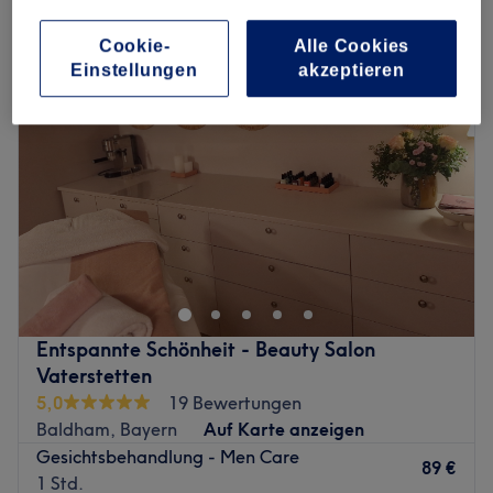
gesichtsbehandlungen für herren in Baldham, Bayern
Cookie-
Alle Cookies
Einstellungen
akzeptieren
Entspannte Schönheit - Beauty Salon
Vaterstetten
5,0
19 Bewertungen
Baldham, Bayern
Auf Karte anzeigen
Gesichtsbehandlung - Men Care
89 €
1 Std.