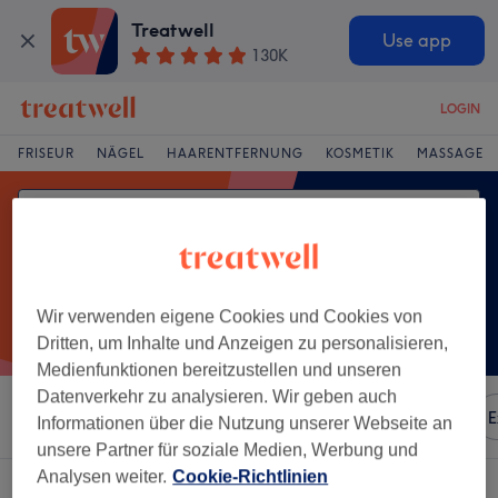
Treatwell
Use app
130K
LOGIN
FRISEUR
NÄGEL
HAARENTFERNUNG
KOSMETIK
MASSAGE
Wir verwenden eigene Cookies und Cookies von
Dritten, um Inhalte und Anzeigen zu personalisieren,
Medienfunktionen bereitzustellen und unseren
Datenverkehr zu analysieren. Wir geben auch
Sortieren nach
Besonderheiten
Marken
Salons
E
Informationen über die Nutzung unserer Webseite an
unsere Partner für soziale Medien, Werbung und
Analysen weiter.
Cookie-Richtlinien
Ein Salon, der anbietet: