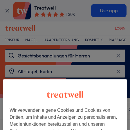
Treatwell
Use app
130K
LOGIN
FRISEUR
NÄGEL
HAARENTFERNUNG
KOSMETIK
MASSAGE
Sortieren nach
Beliebiger Preis
Besonderheiten
Sal
Wir verwenden eigene Cookies und Cookies von
Dritten, um Inhalte und Anzeigen zu personalisieren,
Medienfunktionen bereitzustellen und unseren
2 Salons die anbieten: