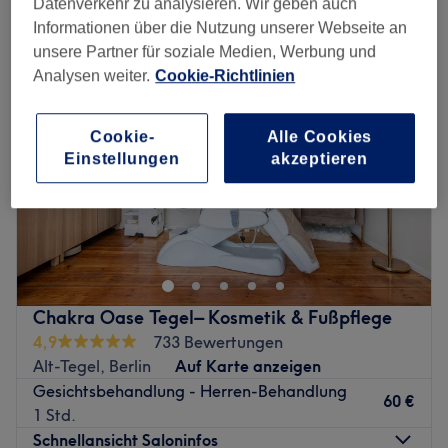
Datenverkehr zu analysieren. Wir geben auch
gesichtsbehandlungen für herren in Alt-Tegel, Berlin
Informationen über die Nutzung unserer Webseite an
unsere Partner für soziale Medien, Werbung und
Analysen weiter.
Cookie-Richtlinien
Cookie-
Alle Cookies
Einstellungen
akzeptieren
Chakra Oase Tegel– Kosmetik & Fußpflege
4,9
733 Bewertungen
Alt-Tegel, Berlin
Auf Karte anzeigen
Gesichtsbehandlung - Herren-Behandlung
60 €
1 Std.
Schnellansicht Saloninfos