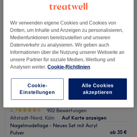
Montag
10:00
–
20:30
Dienstag
10:00
–
20:30
Wir verwenden eigene Cookies und Cookies von
Mittwoch
10:00
–
20:30
Dritten, um Inhalte und Anzeigen zu personalisieren,
Donnerstag
10:00
–
20:30
Medienfunktionen bereitzustellen und unseren
Freitag
10:00
–
20:30
Datenverkehr zu analysieren. Wir geben auch
Samstag
10:00
–
21:00
Informationen über die Nutzung unserer Webseite an
Sonntag
Geschlossen
unsere Partner für soziale Medien, Werbung und
Analysen weiter.
Cookie-Richtlinien
Zu einem rundum gepflegten Aussehen gehören natürlich
auch Hände und Füße. Daher hat sich OrigiNails
Beautique in der Kölner Altstadt genau darauf
Cookie-
Alle Cookies
spezialisiert. Hier kannst du dir neben pflegenden
Einstellungen
akzeptieren
Behandlungen auch tolle Farben und Designs für deine
Florida Nails
Nägel aussuchen.
4,7
902 Bewertungen
Nächste öffentliche Verkehrsmittel:
Altstadt-Nord, Köln
Auf Karte anzeigen
Das Studio befindet sich nur wenige Gehminuten von der
Nagelmodellage - Neues Set mit Acryl
Haltestelle Neumarkt entfernt.
ab
35 €
Pulver