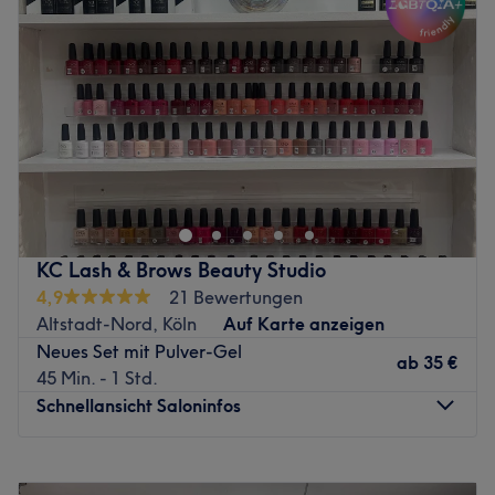
Donnerstag
09:00
–
20:00
Freitag
09:00
–
20:00
Samstag
09:00
–
19:30
Sonntag
Geschlossen
Ein gepflegtes Äußeres bis in die Fingerspitzen ist für
viele ein Muss. Daher schaue im Salon Nails for you in
Köln, Altstadt-Nord vorbei und lass dich von
professionellen Leistungen und mit Bedacht
ausgewählten Produkten überzeugen. Ob
KC Lash & Brows Beauty Studio
Nagelmodellagen, erfrischende Maniküren oder
4,9
21 Bewertungen
ausgefallene Nageldesigns - hier bleibt kein Wunsch
Altstadt-Nord, Köln
Auf Karte anzeigen
offen. Obendrein kannst du dir auch tolle
Neues Set mit Pulver-Gel
Wimpernverlängerungen gönnen. Komm vorbei und lass
ab
35 €
45 Min. - 1 Std.
dich überzeugen.
Schnellansicht Saloninfos
Nächste öffentliche Verkehrsmittel:
Das Studio ist von der Straßenbahn- und Bushaltestelle
Montag
09:00
–
20:00
Neumarkt in nur sieben Gehminuten zu erreichen.
Dienstag
09:00
–
20:00