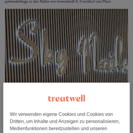
gelmodellage in der Nähe von Innenstadt II, Frankfurt am Main
Sky Nails Lounge
4,7
1594 Bewertungen
Weißer Stein, Frankfurt am Main
Wir verwenden eigene Cookies und Cookies von
Auf Karte anzeigen
Dritten, um Inhalte und Anzeigen zu personalisieren,
Last Minute und Nebenzeiten
Medienfunktionen bereitzustellen und unseren
ab
61,75 €
Zehnagelmodellage - mit Acryl