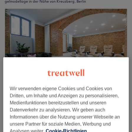
gelmodellage in der Nähe von Kreuzberg, Berlin
Wir verwenden eigene Cookies und Cookies von
Hello Nails & Spa
Dritten, um Inhalte und Anzeigen zu personalisieren,
4,6
3689 Bewertungen
Medienfunktionen bereitzustellen und unseren
Kreuzberg, Berlin
Auf Karte anzeigen
Datenverkehr zu analysieren. Wir geben auch
Nagelmodellage - Neues Set
Informationen über die Nutzung unserer Webseite an
ab
34 €
50 Min. - 1 Std.
unsere Partner für soziale Medien, Werbung und
Analysen weiter.
Cookie-Richtlinien