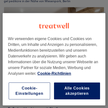
gel pediküre in der Nähe von Wiesenpark, Berlin
Wir verwenden eigene Cookies und Cookies von
Dritten, um Inhalte und Anzeigen zu personalisieren,
Medienfunktionen bereitzustellen und unseren
Datenverkehr zu analysieren. Wir geben auch
Informationen über die Nutzung unserer Webseite an
unsere Partner für soziale Medien, Werbung und
Analysen weiter.
Cookie-Richtlinien
Hani Beauty im Kaufpark Eiche
4,6
2874 Bewertungen
Ahrensfelde
Auf Karte anzeigen
Cookie-
Alle Cookies
Einstellungen
akzeptieren
Shellac Pediküre
ab
47 €
35 Min.