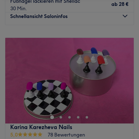
Fußnägel lackieren mit Shellac
ab
28 €
30 Min.
Schnellansicht Saloninfos
Montag
09:00
–
20:00
Dienstag
09:00
–
20:00
Mittwoch
09:00
–
20:00
Donnerstag
09:00
–
20:00
Freitag
09:00
–
20:00
Samstag
09:00
–
20:00
Sonntag
Geschlossen
Wer kennt es nicht? Nach einem langen, erfolgreichen
Shoppingtag möchte man sich gerne eine kleine Auszeit
gönnen. Dies können Berliner nun im Beautysalon Hani
Beauty im Kaufpark Eiche. Ob erstklassige
Gesichtsbehandlungen, Mani- und Pediküre, Massagen,
Karina Karezheva Nails
Gesichtsbehandlungen oder lange und dichte Wimpern –
5,0
78 Bewertungen
für jeden ist etwas dabei. Verbinde auch du deine