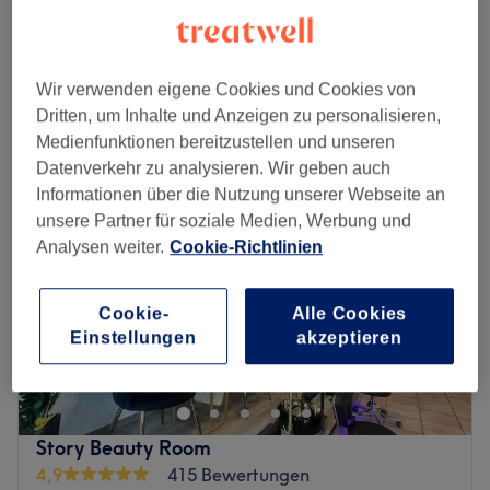
Shellac French inkl. Pediküre
44 €
1 Std.
Schnellansicht Saloninfos
Wir verwenden eigene Cookies und Cookies von
Dritten, um Inhalte und Anzeigen zu personalisieren,
Montag
09:30
–
19:30
Medienfunktionen bereitzustellen und unseren
Dienstag
09:30
–
19:30
Datenverkehr zu analysieren. Wir geben auch
Mittwoch
09:30
–
19:30
Informationen über die Nutzung unserer Webseite an
Donnerstag
09:30
–
19:30
unsere Partner für soziale Medien, Werbung und
Freitag
09:30
–
19:30
Analysen weiter.
Cookie-Richtlinien
Samstag
10:00
–
18:00
Sonntag
Geschlossen
Cookie-
Alle Cookies
Deine Nägel verdienen die beste Pflege! Diese erhältst du
Einstellungen
akzeptieren
im NT Nails Studio in der Kaiser-Friedrich-Straße 46 in
der Nähe vom S-Bahnhof Charlottenburg. Hier heißt man
dich in entspannter und gemütlicher Atmosphäre herzlich
willkommen und kreiert die wunderschönsten Designs für
Story Beauty Room
dich. Interesse geweckt? Dann buche deinen persönlichen
4,9
415 Bewertungen
Wunschtermin einfach und bequem online oder per App