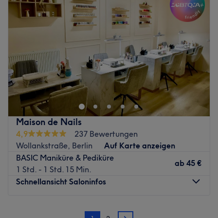
mit dem Resultat zufrieden bist. Tu dir etwas Gutes und
Donnerstag
09:00
–
19:00
lass dich im Hamy Beauty Salon verwöhnen!
Freitag
09:00
–
19:00
Zurück zur Salonansicht
Samstag
10:00
–
20:00
Sonntag
Geschlossen
Willkommen bei theWay Friseur- und Nagelstudio –
deinem ultimativen Hotspot für Style und
Selbstbewusstsein! Hier vereinen wir Cutting-Edge-
Frisuren mit trendigen Nageldesigns, die deinen Look auf
das nächste Level heben. Ob ein mutiger Haarschnitt,
Maison de Nails
der alle Blicke auf sich zieht, oder perfekt gepflegte
4,9
237 Bewertungen
Nägel, die einfach strahlen – bei uns wirst du zum Star
Wollankstraße, Berlin
Auf Karte anzeigen
deiner eigenen Show. Bist du bereit, deinen Weg zum
BASIC Maniküre & Pediküre
perfekten Look zu gehen? Dann komm zu theWay – wo
ab
45 €
1 Std. - 1 Std. 15 Min.
dein Style beginnt!
Schnellansicht Saloninfos
Nächste öffentliche Verkehrsmittel:
Die S- und U-Bahnstation Schönhauser Allee ist nur 5
Montag
09:30
–
19:00
Gehminuten vom Studio entfernt. Einfach am Espresso