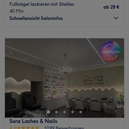
Fußnägel lackieren mit Shellac
ab
28 €
40 Min.
Schnellansicht Saloninfos
Montag
09:00
–
19:30
Dienstag
09:00
–
19:30
Mittwoch
09:00
–
19:30
Donnerstag
09:00
–
19:30
Freitag
09:00
–
19:30
Samstag
09:00
–
18:00
Sonntag
Geschlossen
Bereit für das komplette Verwöhn-Programm und allerlei
Beauty-Treatments, die es in sich haben? Genau die
bekommst du bei Hani Beauty Pankow in Berlin. Ob
Wimpernverlängerungen, Nagelpflege oder
professionelle Gesichtsbehandlungen – hier ist für jedes
Sora Lashes & Nails
Bedürfnis das Passende dabei.
4,8
3199 Bewertungen