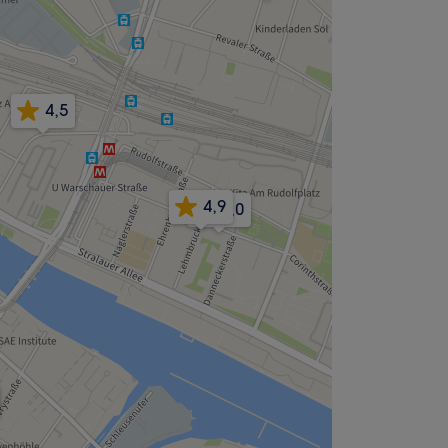
4,5
4,9
5,0