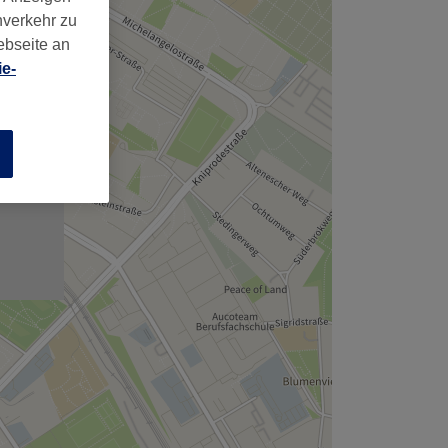
nverkehr zu
ebseite an
e-
n