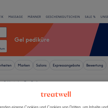
IK
MASSAGE
MÄNNER
GESCHENKGUTSCHEIN
SALE %
UNS
Gel pediküre
atum
rheiten
Marken
Salons
Expressangebote
Bewertung
n Schlesisches Tor, Berlin
+
ls Spa in der East Side
−
enden eigene Cookies und Cookies von Dritten, um Inhalte un