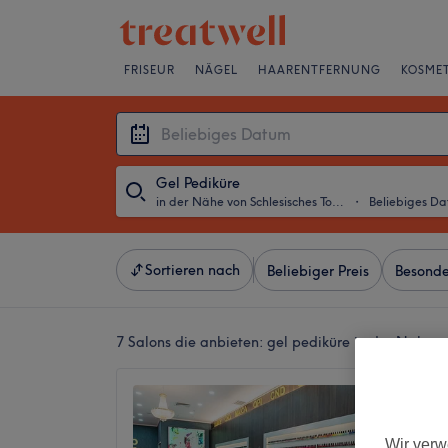
FRISEUR
NÄGEL
HAARENTFERNUNG
KOSMET
Gel Pediküre
in der Nähe von Schlesisches Tor, Berlin
・
Beliebiges D
Sortieren nach
Beliebiger Preis
Besonde
7 Salons die anbieten:
gel pediküre in der Nähe vo
B.O Nai
Mall
4,5
Wir verw