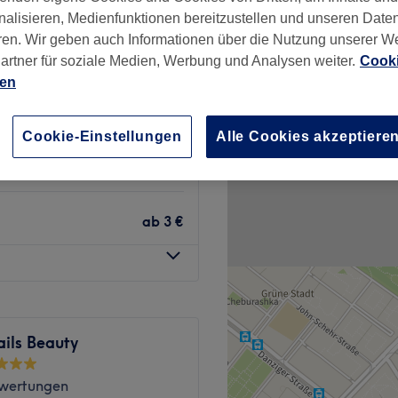
wertungen
nalisieren, Medienfunktionen bereitzustellen und unseren Date
hshain, Berlin
ren. Wir geben auch Informationen über die Nutzung unserer W
artner für soziale Medien, Werbung und Analysen weiter.
Cooki
ien
42 €
Cookie-Einstellungen
Alle Cookies akzeptiere
OPI ,Tammy, Emme)
71 €
ab
3 €
ils Beauty
wertungen