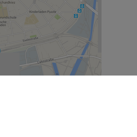
Leaflet
| ©
OpenStreetMap
contributors