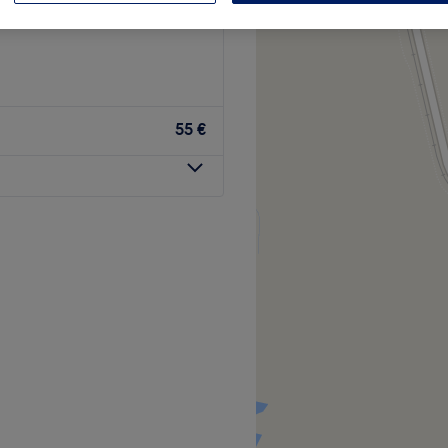
bad Baabe
55 €
hnprogramm, bei dem du
 bei B two by M & M –