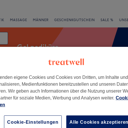
IK
MASSAGE
MÄNNER
GESCHENKGUTSCHEIN
SALE %
UNS
Gel pediküre
atum
enden eigene Cookies und Cookies von Dritten, um Inhalte un
e
Bewertung
nalisieren, Medienfunktionen bereitzustellen und unseren Date
ren. Wir geben auch Informationen über die Nutzung unserer W
Mecklenburg-Vorpommern
artner für soziale Medien, Werbung und Analysen weiter.
Cooki
ien
+
by M & M - Wellness &
abe
−
Cookie-Einstellungen
Alle Cookies akzeptiere
172 Bewertungen