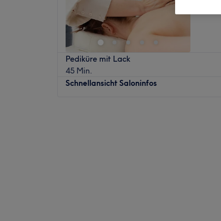
Ostsee
Pediküre mit Lack
45 Min.
Schnellansicht Saloninfos
Montag
09:00
–
17:00
Dienstag
09:00
–
14:00
Mittwoch
09:00
–
14:00
Donnerstag
09:00
–
14:00
Freitag
09:00
–
14:00
Samstag
09:00
–
14:00
Sonntag
Geschlossen
Du bist auf der Suche nach einem Verwö
professionell massiert wirst? Dann bist du