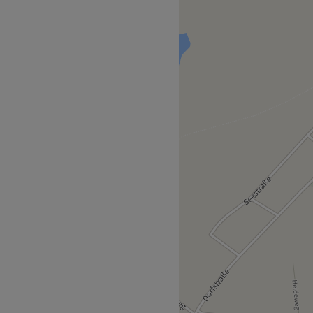
balancing und Wellness - tu
es! Die Profis verwöhnen
legenden Produkten und
thoden
enige Meter vom Studio
Baabe (Rügen).
ist es, jeden Gast zu
und ihn durch entspannende,
ringen.
e: Harmonisch, beruhigend,
en, Sugaring, Massagen.
che Produkte.
o by M Extras: Kostenlose
Zurück zur Salonansicht