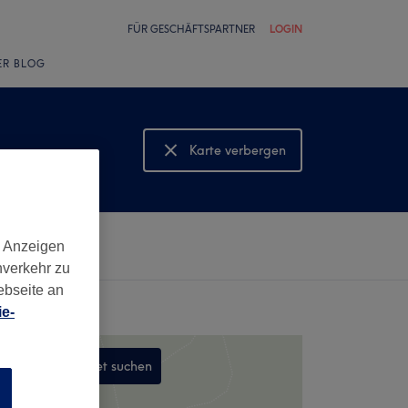
FÜR GESCHÄFTSPARTNER
LOGIN
ER BLOG
Karte verbergen
Karte anzeigen
d Anzeigen
nverkehr zu
ebseite an
e-
In diesem Gebiet suchen
n
,