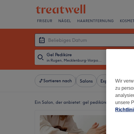
FRISEUR
NÄGEL
HAARENTFERNUNG
KOSMET
Gel Pediküre
in Rugen, Mecklenburg-Vorpommern
・
Beliebiges D
Sortieren nach
Wir verw
Salons
Expressangebot
zu perso
analysie
Ein Salon, der anbietet:
gel pediküre in Rugen, 
unsere P
Richtlin
B two 
SPA Ba
4,9