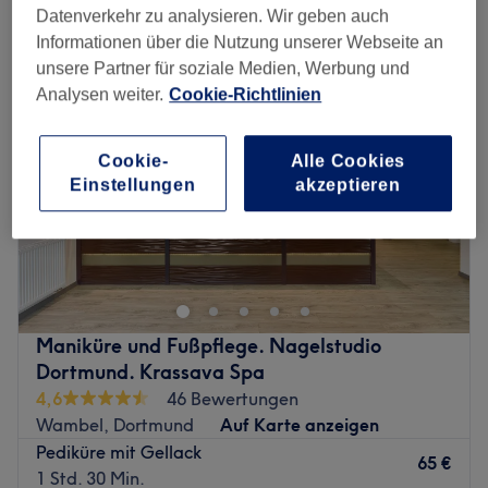
gel pediküre in der Nähe von Reichshof, Dortmund
Datenverkehr zu analysieren. Wir geben auch
Informationen über die Nutzung unserer Webseite an
unsere Partner für soziale Medien, Werbung und
Analysen weiter.
Cookie-Richtlinien
Cookie-
Alle Cookies
Einstellungen
akzeptieren
Maniküre und Fußpflege. Nagelstudio
Dortmund. Krassava Spa
4,6
46 Bewertungen
Wambel, Dortmund
Auf Karte anzeigen
Pediküre mit Gellack
65 €
1 Std. 30 Min.