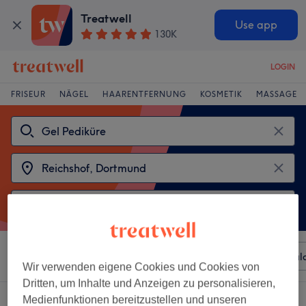
Treatwell
Use app
130K
LOGIN
FRISEUR
NÄGEL
HAARENTFERNUNG
KOSMETIK
MASSAGE
Sortieren nach
Beliebiger Preis
Besonderheiten
Sal
Wir verwenden eigene Cookies und Cookies von
Dritten, um Inhalte und Anzeigen zu personalisieren,
2 Salons die anbieten:
Medienfunktionen bereitzustellen und unseren