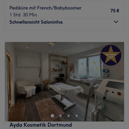
Pediküre mit French/Babyboomer
75 €
1 Std. 30 Min.
Schnellansicht Saloninfos
Montag
11:00
–
19:00
Dienstag
11:00
–
19:00
Mittwoch
Geschlossen
Donnerstag
11:00
–
19:00
Freitag
11:00
–
19:00
Samstag
11:00
–
18:00
Sonntag
Geschlossen
Nagelstudio in Dortmund - Wambel | Maniküre, Pediküre,
Fußpflege, Gel Nägel & Designs.
Perfekte Nägel für jeden Anlass in unserem modernen
Nagelstudio in Dortmund
✅ Maniküre & Pediküre (Gellack und Gel)
Ayda Kosmetik Dortmund
✅ Nail Art, French & „russische Maniküre“