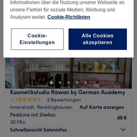
Informationen über die Nutzung unserer Webseite an
unsere Partner für soziale Medien, Werbung und
Analysen weiter.
Cookie-Richtlinien
Cookie-
Alle Cookies
Einstellungen
akzeptieren
Kosmetikstudio Rawan by German Academy
4,3
3 Bewertungen
Innenstadt, Recklinghausen
Auf Karte anzeigen
Pediküre mit Shellac
48 €
30 Min.
Schnellansicht Saloninfos