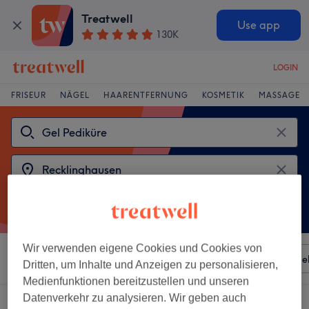
Treatwell
Use app
130K
LOGIN
FRISEUR
NÄGEL
HAARENTFERNUNG
KOSMETIK
MASSAGE
Wir verwenden eigene Cookies und Cookies von
Sortieren nach
Besonderheiten
Salons
Expressange
Dritten, um Inhalte und Anzeigen zu personalisieren,
Medienfunktionen bereitzustellen und unseren
Datenverkehr zu analysieren. Wir geben auch
2 Salons die anbieten:
gel pediküre in der Nähe von Recklinghausen