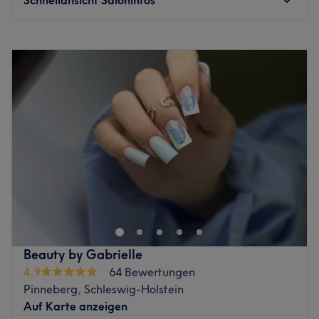
Montag
09:00
–
18:00
Dienstag
09:00
–
18:00
Mittwoch
09:00
–
18:00
Donnerstag
09:00
–
18:00
Freitag
09:00
–
18:00
Samstag
09:00
–
13:00
Sonntag
Geschlossen
Das Kosmetikstudio Rokan Beauty in Pinneberg bietet dir
das Verwöhn-Komplettpaket von Kopf bis Fuß. Ganz
egal, ob dir der Sinn nach einer Wimpernverlängerung,
einer Massage oder Waxing steht: Hier bekommst du all
das und noch mehr tolle Treatments, die dein Herz
Beauty by Gabrielle
höherschlagen lassen werden.
4,9
64 Bewertungen
Nächste öffentliche Verkehrsmittel:
Pinneberg, Schleswig-Holstein
Auf Karte anzeigen
Die Bushaltestelle Pinneberg, Friedrich-Ebert-Straße liegt