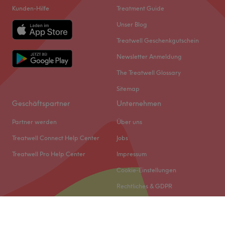
Expertise: Augenbrauen- und Wimpernstyling, Maniküre,
Kunden-Hilfe
Treatment Guide
Kosmetikstudio von Kopf bis Fuß in Pinneberg. Ob
Pediküre, Nagelmodellage.
Nagelmodellage, Sugarin, Wimpernlifting oder
Unser Blog
Extras: kostenlose Getränke, Haustiere erlaubt,
Microneedling: Du hast die Wahl. Buche jetzt ganz easy
Treatwell Geschenkgutschein
kinderfreundlich, nur Damen, LGBTQIA+ friendly.
deinen Wunschtermin und freu dich auf deine
Newsletter Anmeldung
persönlichen Verwöhnmomente.
Zurück zur Salonansicht
The Treatwell Glossary
Nächste öffentliche Verkehrsmittel
Sitemap
Die Bushaltestelle Pinneberg, Bodderbarg liegt nur zwei
Gehminuten vom Salon entfernt.
Geschäftspartner
Unternehmen
Das Team
Partner werden
Über uns
Das sympathische Team des Salons punktet mit über 30
Treatwell Connect Help Center
Jobs
jähriger Erfahrung und überzeugt mit Leidenschaft,
Treatwell Pro Help Center
Impressum
Expertise und Herzlichkeit. Hier begibst du dich in die
Cookie-Einstellungen
besten Hände und kannst deine individuelle Behandlung
in vollen Zügen genießen.
Rechtliches & GDPR
Was uns an dem Salon gefällt
Atmosphäre: Zum Wohlfühlen, modern, gemütlich.
© 2026 Treatwell DACH GmbH