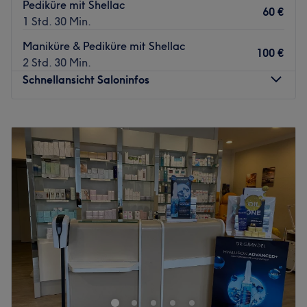
Pediküre mit Shellac
nur einen Katzensprung vom Salon entfernt.
60 €
1 Std. 30 Min.
Das Team:
Maniküre & Pediküre mit Shellac
Im Salon erwartet dich Inhaberin Fatima, die alles daran
100 €
2 Std. 30 Min.
legt, dir ein traumhaftes Beauty-Erlebnis zu ermöglichen.
Schnellansicht Saloninfos
Sie verfügt über langjährige Erfahrung und arbeitet stets
bedürfnisorientiert und mit viel Liebe zum Detail. Neben
Montag
09:30
–
19:00
Deutsch spricht sie außerdem Arabisch.
Dienstag
09:30
–
19:00
Was uns an dem Salon gefällt:
Mittwoch
09:30
–
19:00
Atmosphäre: Genieße deine Auszeit in entspannter,
Donnerstag
09:30
–
19:00
herzlicher und professioneller Atmosphäre.
Freitag
09:30
–
19:00
Expertise: Gesichtsbehandlungen, Augenbrauen- und
Samstag
10:00
–
16:30
Wimpernstyling, Massagen, Waxing, sowie Mani- und
Sonntag
Geschlossen
Pedicure.
Extras: Der Salon ist barrierefrei, klimatisiert und
Das Studio Beauty by Gabrielle in Pinneberg steht für
kinderfreundlich. Er verfügt über kostenlose Parkplätze
professionelle Ästhetik und erstklassiges Nageldesign mit
und ist gut an die Öffis angebunden. Zu den
einem anspruchsvollen, persönlichen Ansatz. Das
Behandlungen gibt es kostenfreies WLAN. Haustiere sind
Angebot umfasst eine perfekte Kombination aus
hier nicht erlaubt.