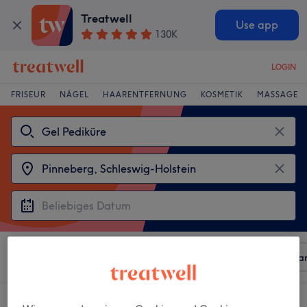
Treatwell
Use app
130K
LOGIN
FRISEUR
NÄGEL
HAARENTFERNUNG
KOSMETIK
MASSAGE
Sortieren nach
Beliebiger Preis
Besonderheiten
Mar
3 Salons die anbieten:
gel pediküre in Pinneberg, Schleswig-Holstein