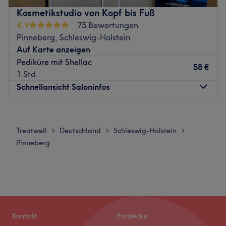
ausdrucksstarkem Augenbrauen- und Wimpernstyling
Kosmetikstudio von Kopf bis Fuß
Zurück zur Salonansicht
sowie hochwertiger Maniküre, Pediküre und
4,9
75 Bewertungen
Nagelmodellage.
Pinneberg, Schleswig-Holstein
Nächste öffentliche Verkehrsmittel:
Auf Karte anzeigen
Pediküre mit Shellac
Die Bushaltestelle Pinneberg, Bismarckstraße ist in nur
58 €
1 Std.
fünf Gehminuten bequem erreichbar.
Schnellansicht Saloninfos
Das Team:
Inhaberin Gabriela bietet professionelle und vollständig
Montag
10:00
–
18:00
personalisierte Dienstleistungen an. In diesem Studio wird
Dienstag
09:00
–
18:00
Treatwell
Deutschland
Schleswig-Holstein
>
>
>
individuell mit jedem Kunden gearbeitet, um den
Mittwoch
09:00
–
18:00
Pinneberg
persönlichen Stil perfekt zu unterstreichen. Sie legt
Donnerstag
09:00
–
18:00
größten Wert auf höchste Qualität, Liebe zum Detail und
Freitag
09:00
–
14:00
eine Arbeitsweise, die durch Präzision und eine ruhige
Samstag
Geschlossen
Atmosphäre besticht. Im Studio wird Deutsch, Rumänisch
Sonntag
Geschlossen
und Russisch gesprochen.
Was uns an dem Salon gefällt:
Du möchtest dir mal wieder ein richtiges Selfcare Beauty
Kontakt
Entdecke
Atmosphäre: Schön, einladend, geschmackvoll.
Programm gönnen? Genau das bekommst du im