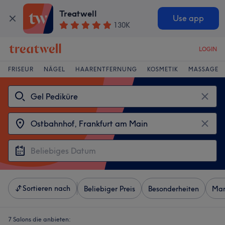
Treatwell
Use app
130K
LOGIN
FRISEUR
NÄGEL
HAARENTFERNUNG
KOSMETIK
MASSAGE
Sortieren nach
Beliebiger Preis
Besonderheiten
Mar
7 Salons die anbieten: