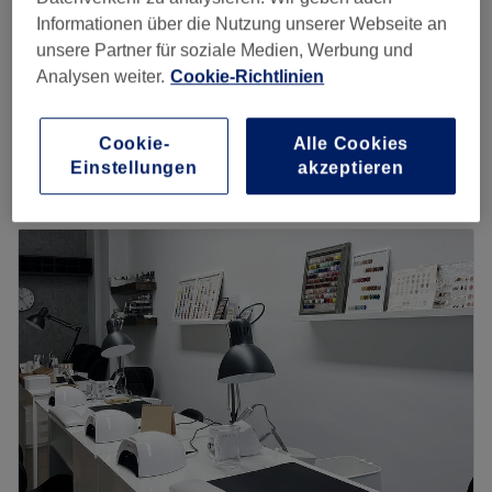
Informationen über die Nutzung unserer Webseite an
Fußnägel mit Gel/Pulver ohne Pedi
40 €
unsere Partner für soziale Medien, Werbung und
1 Std.
Analysen weiter.
Cookie-Richtlinien
Pediküre mit Gel/Pulver (Farbe/French)
55 €
45 Min.
Cookie-
Alle Cookies
Schnellansicht Saloninfos
Einstellungen
akzeptieren
Montag
10:00
–
20:00
Dienstag
10:00
–
20:00
Mittwoch
10:00
–
20:00
Donnerstag
10:00
–
20:00
Freitag
10:00
–
20:00
Samstag
10:00
–
19:00
Sonntag
Geschlossen
Hände sind deine persönliche Visitenkarte - und damit
die perfekt und gepflegt aussehen, gehst du am besten
zu LUXY Nails & Lashes im schönen Frankfurt am Main.