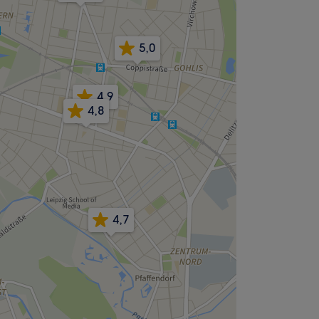
5,0
4,9
4,8
4,7