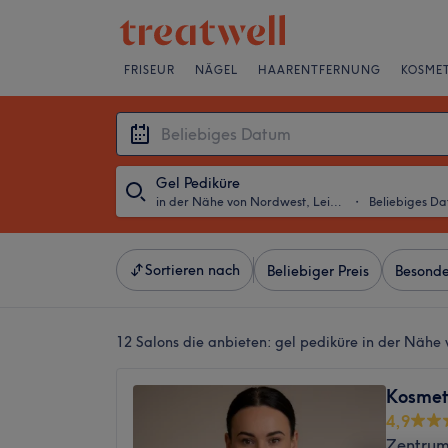
FRISEUR
NÄGEL
HAARENTFERNUNG
KOSMET
Gel Pediküre
in der Nähe von Nordwest, Leipzig
・
Beliebiges D
Sortieren nach
Beliebiger Preis
Besonde
12 Salons die anbieten:
gel pediküre in der Nähe
Kosmet
4,9
Zentrum