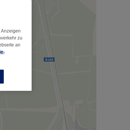
d Anzeigen
nverkehr zu
ebseite an
e-
n