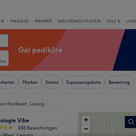
IK
MASSAGE
MÄNNER
GESCHENKGUTSCHEIN
SALE %
UNS
Gel pediküre
atum
rheiten
Marken
Salons
Expressangebote
Bewertung
 von Nordwest, Leipzig
+
ologie Vibe
358 Bewertungen
−
-West, Leipzig