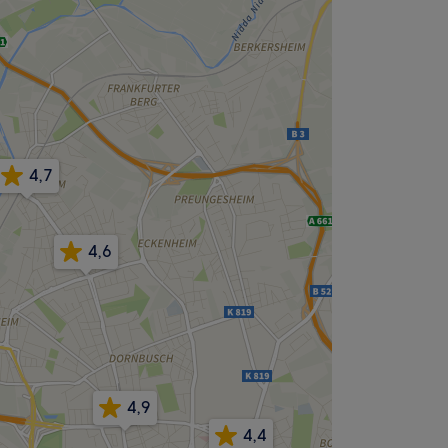
4,7
4,6
4,9
4,4