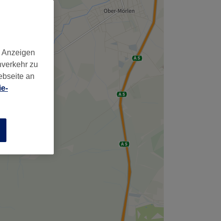
,
d Anzeigen
nverkehr zu
ebseite an
e-
n