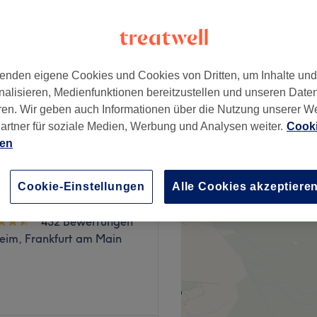
eim, Frankfurt am Main
nzeiten
enden eigene Cookies und Cookies von Dritten, um Inhalte un
nalisieren, Medienfunktionen bereitzustellen und unseren Date
ab
34,20 €
ren. Wir geben auch Informationen über die Nutzung unserer W
Spare bis zu 10%
artner für soziale Medien, Werbung und Analysen weiter.
Cooki
ien
Cookie-Einstellungen
Alle Cookies akzeptiere
Nails
432 Bewertungen
eim, Frankfurt am Main
e Adresse für alle, die sich