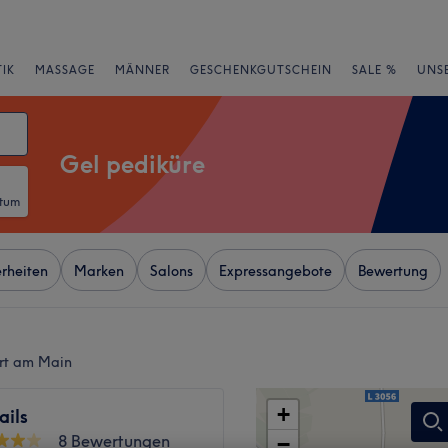
IK
MASSAGE
MÄNNER
GESCHENKGUTSCHEIN
SALE %
UNS
Gel pediküre
atum
rheiten
Marken
Salons
Expressangebote
Bewertung
urt am Main
+
ails
8 Bewertungen
−