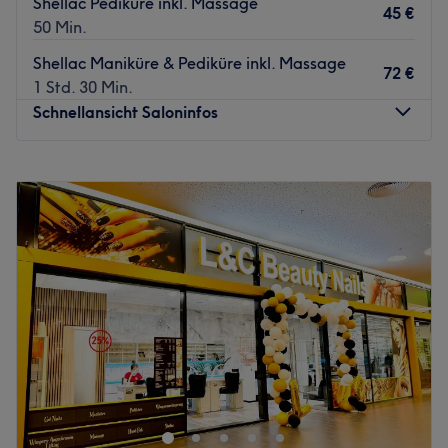
Shellac Pediküre inkl. Massage
45 €
50 Min.
Shellac Maniküre & Pediküre inkl. Massage
72 €
1 Std. 30 Min.
Schnellansicht Saloninfos
Montag
09:30
–
20:00
Dienstag
09:30
–
20:00
Mittwoch
09:30
–
20:00
Donnerstag
09:30
–
20:00
Freitag
09:30
–
20:00
Samstag
09:30
–
20:00
Sonntag
Geschlossen
Bereit für das komplette Verwöhn-Programm und allerlei
Beauty-Treatments, die es in sich haben? Im Kosmetik-
Salon hani beauty im Linden Center in Berlin am Prerower
Platz gibt es mehr als nur eine Behandlung, um es sich