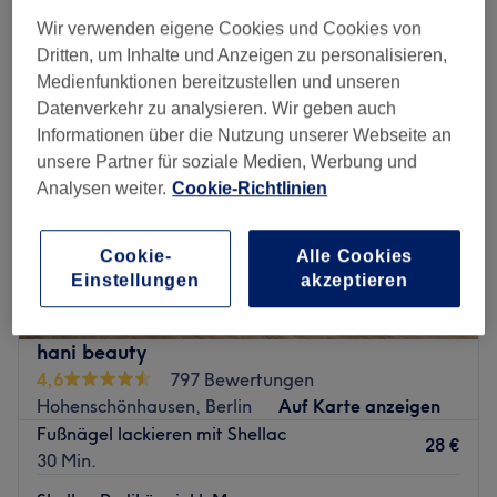
gel pediküre in der Nähe von Linden-Center, Berlin
Wir verwenden eigene Cookies und Cookies von
Dritten, um Inhalte und Anzeigen zu personalisieren,
Medienfunktionen bereitzustellen und unseren
Datenverkehr zu analysieren. Wir geben auch
Informationen über die Nutzung unserer Webseite an
unsere Partner für soziale Medien, Werbung und
Analysen weiter.
Cookie-Richtlinien
Cookie-
Alle Cookies
Einstellungen
akzeptieren
hani beauty
4,6
797 Bewertungen
Hohenschönhausen, Berlin
Auf Karte anzeigen
Fußnägel lackieren mit Shellac
28 €
30 Min.