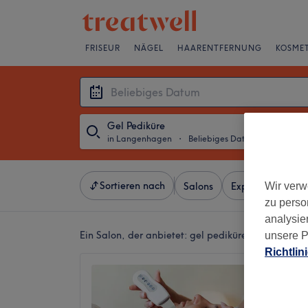
FRISEUR
NÄGEL
HAARENTFERNUNG
KOSMET
Gel Pediküre
in Langenhagen
・
Beliebiges Datum
Sortieren nach
Wir verw
Salons
Expressangebot
zu perso
analysie
Ein Salon, der anbietet:
gel pediküre in Langenh
unsere P
Richtlin
Esteli 
4,7
Langen