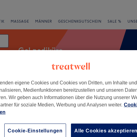
IK
MASSAGE
MÄNNER
GESCHENKGUTSCHEIN
SALE %
UNS
Gel pediküre
enden eigene Cookies und Cookies von Dritten, um Inhalte un
e
Bewertung
nalisieren, Medienfunktionen bereitzustellen und unseren Date
ren. Wir geben auch Informationen über die Nutzung unserer W
agen
artner für soziale Medien, Werbung und Analysen weiter.
Cooki
ien
+
Beauty
185 Bewertungen
−
Cookie-Einstellungen
Alle Cookies akzeptiere
hagen