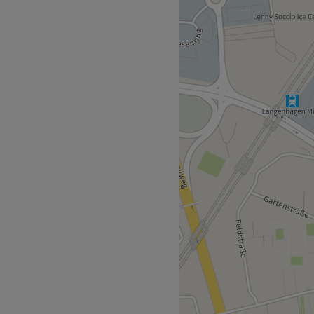
u dir deinen Traum von
egten Nägeln und einem
m vorbei, lehn dich zurück
hten Expertinnen
Heitlinger Straße.
en Portion Expertise verhilft
Kosmetikerin und Inhaberin
um das Thema Beauty, die
ird hier auch Russisch
nladend.
sichtsbehandlungen,