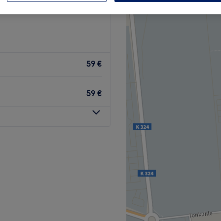
59 €
59 €