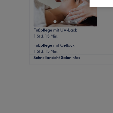
Fußpflege mit UV-Lack
1 Std. 15 Min.
Fußpflege mit Gellack
1 Std. 15 Min.
Schnellansicht Saloninfos
Montag
09:00
–
19:00
Dienstag
09:00
–
19:00
Mittwoch
09:00
–
19:00
Donnerstag
09:00
–
19:00
Freitag
09:00
–
19:00
Samstag
09:00
–
19:00
Sonntag
Geschlossen