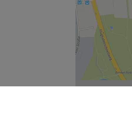
mpernstyling, Mani- und
Zurück zur Salonansicht