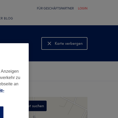
FÜR GESCHÄFTSPARTNER
LOGIN
ER BLOG
Karte verbergen
Karte anzeigen
d Anzeigen
nverkehr zu
ebseite an
e-
In diesem Gebiet suchen
n
,