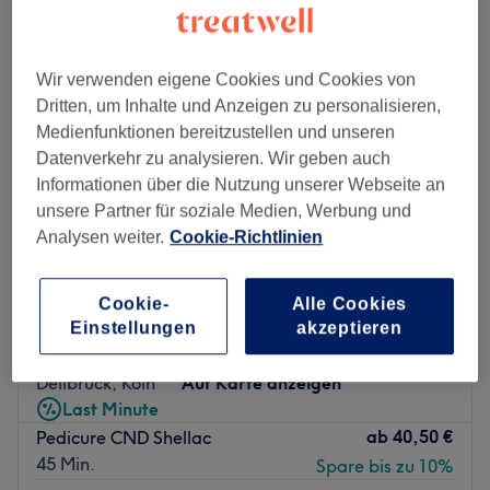
Wir verwenden eigene Cookies und Cookies von
Dritten, um Inhalte und Anzeigen zu personalisieren,
Medienfunktionen bereitzustellen und unseren
Datenverkehr zu analysieren. Wir geben auch
Informationen über die Nutzung unserer Webseite an
unsere Partner für soziale Medien, Werbung und
Analysen weiter.
Cookie-Richtlinien
Cookie-
Alle Cookies
Nagelmanufaktur Dellbrück
Einstellungen
akzeptieren
4,4
6849 Bewertungen
Dellbrück, Köln
Auf Karte anzeigen
Last Minute
ab
40,50 €
Pedicure CND Shellac
45 Min.
Spare bis zu 10%