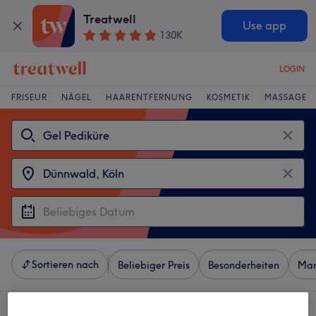
Treatwell
Use app
130K
LOGIN
FRISEUR
NÄGEL
HAARENTFERNUNG
KOSMETIK
MASSAGE
Sortieren nach
Beliebiger Preis
Besonderheiten
Mar
4 Salons die anbieten:
gel pediküre in der Nähe von Dünnwald, Köln