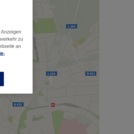
,
d Anzeigen
nverkehr zu
ebseite an
e-
n