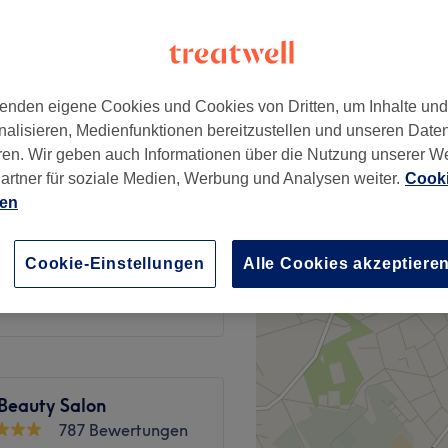
ude, Hamburg
enden eigene Cookies und Cookies von Dritten, um Inhalte un
nalisieren, Medienfunktionen bereitzustellen und unseren Date
65 €
ren. Wir geben auch Informationen über die Nutzung unserer W
artner für soziale Medien, Werbung und Analysen weiter.
Cooki
ien
45 €
Cookie-Einstellungen
Alle Cookies akzeptiere
110 €
Beauty Salon
787 Bewertungen