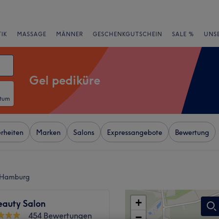
IK
MASSAGE
MÄNNER
GESCHENKGUTSCHEIN
SALE %
UNS
Gel pediküre
atum
rheiten
Marken
Salons
Expressangebote
Bewertung
, Hamburg
+
eauty Salon
454 Bewertungen
−