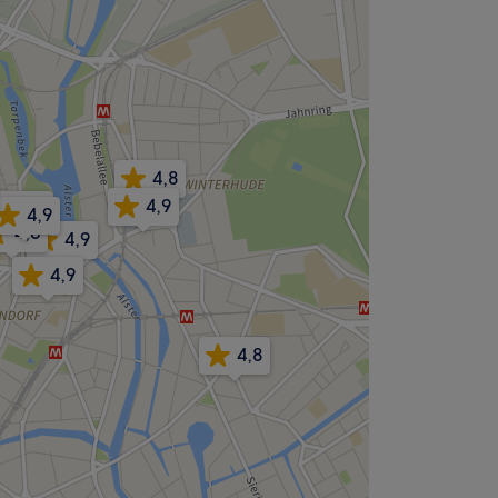
4,8
4,9
4,9
4,9
4,6
4,9
4,9
4,8