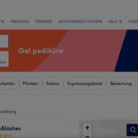
IK
MASSAGE
MÄNNER
GESCHENKGUTSCHEIN
SALE %
UNS
Gel pediküre
atum
rheiten
Marken
Salons
Expressangebote
Bewertung
 Hamburg
+
s&lashes
−