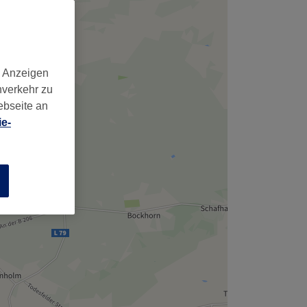
,
d Anzeigen
nverkehr zu
ebseite an
e-
n