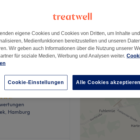
wertungen
 Hamburg
enden eigene Cookies und Cookies von Dritten, um Inhalte un
nalisieren, Medienfunktionen bereitzustellen und unseren Date
ab
30 €
ren. Wir geben auch Informationen über die Nutzung unserer W
artner für soziale Medien, Werbung und Analysen weiter.
Cooki
ien
Cookie-Einstellungen
Alle Cookies akzeptiere
ils
wertungen
ek, Hamburg
hören natürlich auch Hände