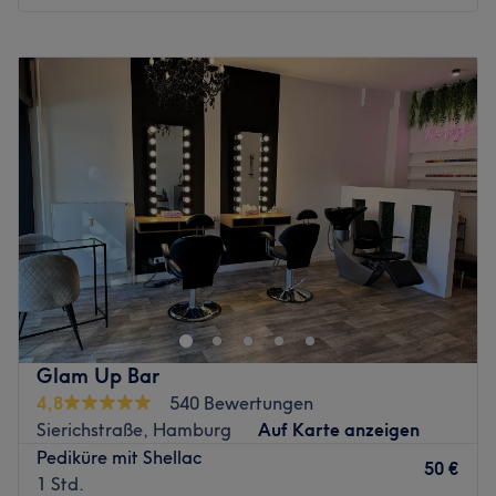
Waxing bis zu Gesichtsbehandlungen, Make-Up,
Montag
10:00
–
19:30
Wimpernverlängerung und Microblading. Die COCO
Dienstag
10:00
–
19:30
CROWN Schönheits-Expertinnen beraten dich genau
Mittwoch
10:00
–
19:30
nach den Ansprüchen deiner Haut.
Donnerstag
10:00
–
19:30
Zurück zur Salonansicht
Freitag
10:00
–
19:30
Samstag
10:00
–
16:00
Sonntag
Geschlossen
Herzlich willkommen bei Kosmetik-Winterhude, Ihrem
Kosmetikstudio im schönsten Stadtteil Hamburgs. In
Momenten voller Stress und Hektik ist Zeit für Ruhe und
Entspannung extrem wichtig. Genau die Möglichkeit
bietet Ihnen Kosmetik-Winterhude, wo Sie sich eine
Glam Up Bar
Auszeit von der "Bühne des Lebens" nehmen können. Bei
4,8
540 Bewertungen
einem Kaffee oder Tee wird ausführlich besprochen,
Sierichstraße, Hamburg
Auf Karte anzeigen
welche Behandlung am besten zu Ihnen passt. Die
Pediküre mit Shellac
Kosmetikerinnen nehmen sich viel Zeit für Sie, so dass Sie
50 €
1 Std.
eine auf Ihre Bedürfnisse abgestimmte Anwendung