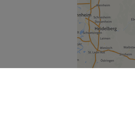
sen
Freigericht
>
ecke
Geschäftspartner