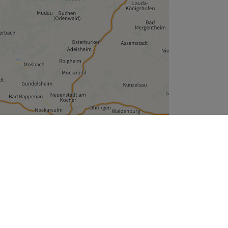
Leaflet
| ©
OpenStreetMap
contributors
Unternehmen