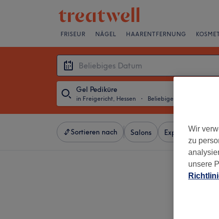
FRISEUR
NÄGEL
HAARENTFERNUNG
KOSMET
Gel Pediküre
in Freigericht, Hessen
・
Beliebiges Datum
Wir verw
Sortieren nach
Salons
Expressangebot
zu perso
analysie
unsere P
Richtlin