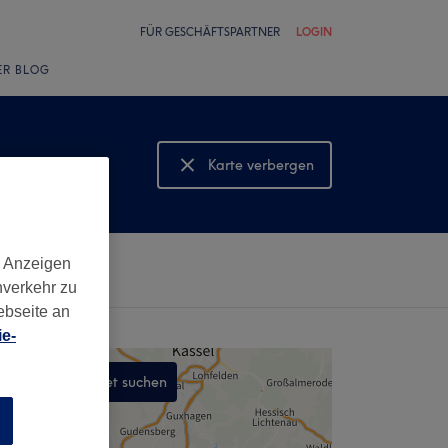
FÜR GESCHÄFTSPARTNER
LOGIN
ER BLOG
Karte verbergen
Karte anzeigen
d Anzeigen
nverkehr zu
ebseite an
e-
In diesem Gebiet suchen
,
n