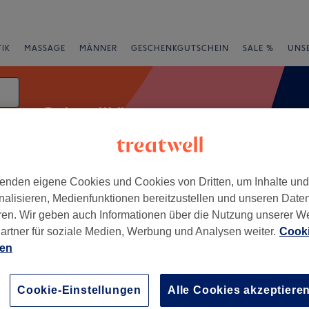
IK
MASSAGE
MÄNNER
GESCHENKGUTSCHEIN
SALE %
UNS
Gel pediküre
enden eigene Cookies und Cookies von Dritten, um Inhalte un
e
Bewertung
nalisieren, Medienfunktionen bereitzustellen und unseren Date
ren. Wir geben auch Informationen über die Nutzung unserer W
artner für soziale Medien, Werbung und Analysen weiter.
Cooki
ien
+
−
Cookie-Einstellungen
Alle Cookies akzeptiere