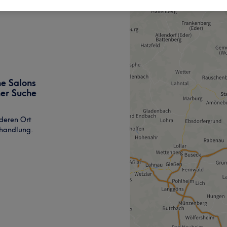
ne Salons
ner Suche
deren Ort
ehandlung.