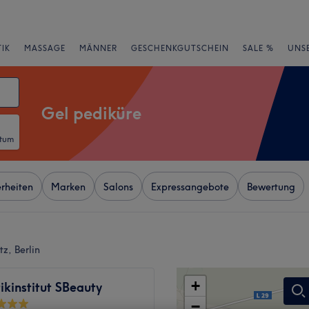
IK
MASSAGE
MÄNNER
GESCHENKGUTSCHEIN
SALE %
UNS
Gel pediküre
atum
rheiten
Marken
Salons
Expressangebote
Bewertung
z, Berlin
+
kinstitut SBeauty
−