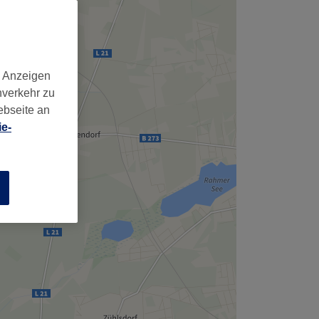
,
d Anzeigen
nverkehr zu
ebseite an
e-
n