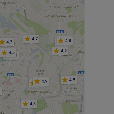
4,7
4,8
4,7
4,7
4,9
4,5
4,6
4,9
4,9
4,6
4,3