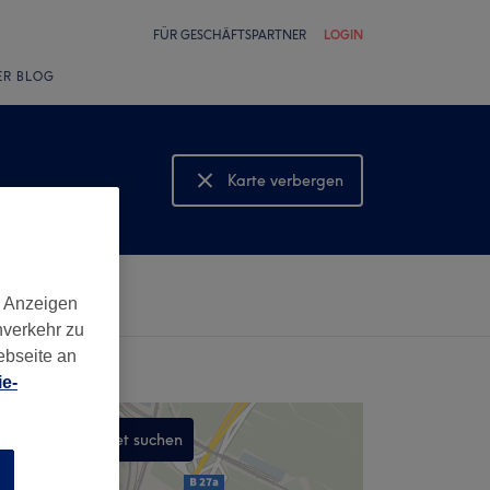
FÜR GESCHÄFTSPARTNER
LOGIN
ER BLOG
Karte verbergen
Karte anzeigen
d Anzeigen
nverkehr zu
ebseite an
e-
In diesem Gebiet suchen
,
n