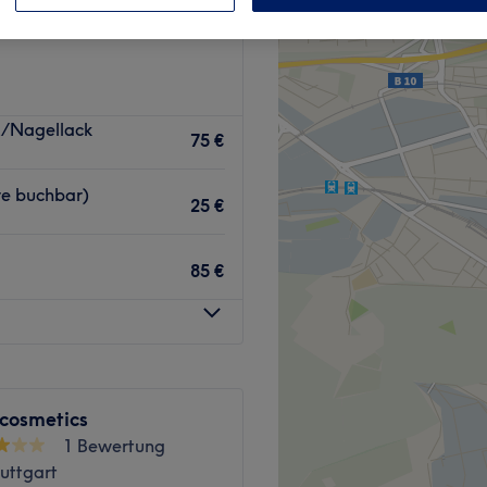
h Mitte, Stuttgart
ex/Nagellack
75 €
re buchbar)
25 €
85 €
cosmetics
1 Bewertung
uttgart