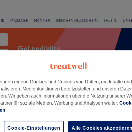
IK
MASSAGE
MÄNNER
GESCHENKGUTSCHEIN
SALE %
UNS
Gel pediküre
atum
rheiten
Marken
Salons
Expressangebote
Bewertung
enden eigene Cookies und Cookies von Dritten, um Inhalte un
nalisieren, Medienfunktionen bereitzustellen und unseren Date
ren. Wir geben auch Informationen über die Nutzung unserer W
on Feuerbach Mitte, Stuttgart
artner für soziale Medien, Werbung und Analysen weiter.
Cooki
ien
+
yle Cosmetic Nail Foot
−
Cookie-Einstellungen
Alle Cookies akzeptiere
97 Bewertungen