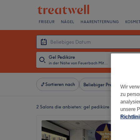
FRISEUR
NÄGEL
HAARENTFERNUNG
KOSMET
Gel Pediküre
in der Nähe von Feuerbach Mitte, Stuttgart
・
Beliebiges D
Sortieren nach
Beliebiger Preis
Besonde
Wir verw
zu perso
analysie
2 Salons die anbieten:
gel pediküre in der Nähe v
unsere P
Richtlin
New St
Spa
4,9