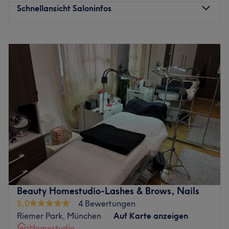
Schnellansicht Saloninfos
Montag
10:00
–
19:00
Dienstag
10:00
–
19:00
Mittwoch
10:00
–
19:00
Donnerstag
10:00
–
19:00
Freitag
10:00
–
19:00
Samstag
10:00
–
16:00
Sonntag
Geschlossen
Entdecke den perfekten Look für deine Nägel und
Wimpern – mitten im Herzen von Kirchheim bei München!
Das Nagelstudio bietet dir professionelle Nagelpflege,
innovative Designs und luxuriöse
Wimpernverlängerungen, die deinen Style auf das
Beauty Homestudio-Lashes & Brows, Nails
nächste Level heben. Dazu kannst du auch noch
5,0
4 Bewertungen
pflegende Gesichtsbehandlungen genießen und lästige
Riemer Park, München
Auf Karte anzeigen
Härchen mittels Waxing beseitigen lassen.
Homestudio