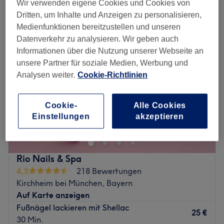
gel pediküre in der Nähe von Feldkirchen, München und Umland
Wir verwenden eigene Cookies und Cookies von
Dritten, um Inhalte und Anzeigen zu personalisieren,
Medienfunktionen bereitzustellen und unseren
Datenverkehr zu analysieren. Wir geben auch
Informationen über die Nutzung unserer Webseite an
unsere Partner für soziale Medien, Werbung und
Analysen weiter.
Cookie-Richtlinien
Cookie-
Alle Cookies
Einstellungen
akzeptieren
Rio Nails & Spa
4,5
218 Bewertungen
Kirchheim bei München, Bayern
Auf Karte anzeigen
Fußnägel lackieren mit Shellac
25 €
30 Min.