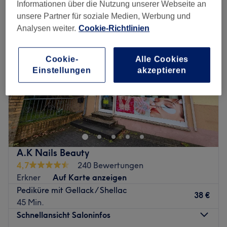
Informationen über die Nutzung unserer Webseite an
unsere Partner für soziale Medien, Werbung und
Analysen weiter.
Cookie-Richtlinien
Cookie-
Alle Cookies
Einstellungen
akzeptieren
A.K Nails Beauty
4,7
240 Bewertungen
Erkner
Auf Karte anzeigen
Pediküre mit Gellack / Shellac
38 €
45 Min.
Schnellansicht Saloninfos