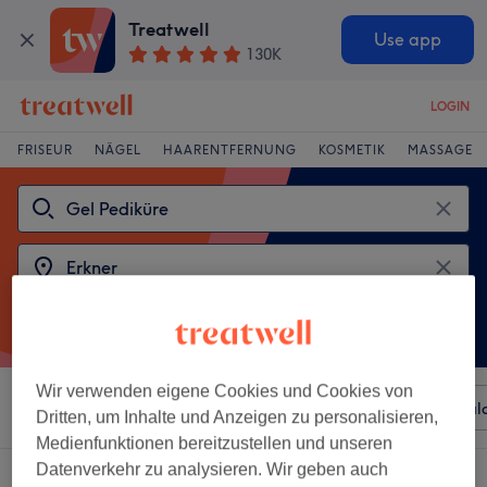
Treatwell
Use app
130K
LOGIN
FRISEUR
NÄGEL
HAARENTFERNUNG
KOSMETIK
MASSAGE
Wir verwenden eigene Cookies und Cookies von
Sortieren nach
Beliebiger Preis
Besonderheiten
Sal
Dritten, um Inhalte und Anzeigen zu personalisieren,
Medienfunktionen bereitzustellen und unseren
Datenverkehr zu analysieren. Wir geben auch
2 Salons die anbieten:
gel pediküre in der Nähe von Erkner