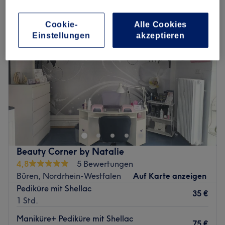
Cookie-
Alle Cookies
Einstellungen
akzeptieren
Beauty Corner by Natalie
4,8
5 Bewertungen
Büren, Nordrhein-Westfalen
Auf Karte anzeigen
Pediküre mit Shellac
35 €
1 Std.
Maniküre+ Pediküre mit Shellac
75 €