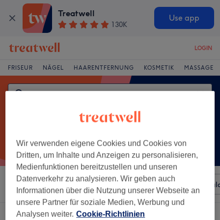
Treatwell
Use app
130K
LOGIN
FRISEUR
NÄGEL
HAARENTFERNUNG
KOSMETIK
MASSAGE
Wir verwenden eigene Cookies und Cookies von
Dritten, um Inhalte und Anzeigen zu personalisieren,
Medienfunktionen bereitzustellen und unseren
Datenverkehr zu analysieren. Wir geben auch
Sortieren nach
Beliebiger Preis
Besonderheiten
Sal
Informationen über die Nutzung unserer Webseite an
unsere Partner für soziale Medien, Werbung und
Analysen weiter.
Cookie-Richtlinien
Ein Salon, der anbietet:
gel pediküre in Büren, Nordrhein-Westfalen