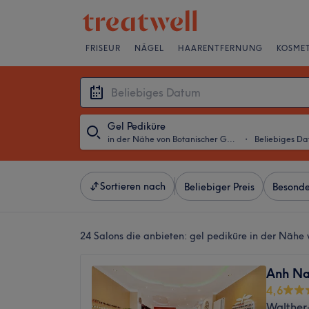
FRISEUR
NÄGEL
HAARENTFERNUNG
KOSMET
Gel Pediküre
in der Nähe von Botanischer Garten, Berlin
・
Beliebiges D
Sortieren nach
Beliebiger Preis
Besonde
24 Salons die anbieten:
gel pediküre in der Nähe 
Anh Na
4,6
Walther-