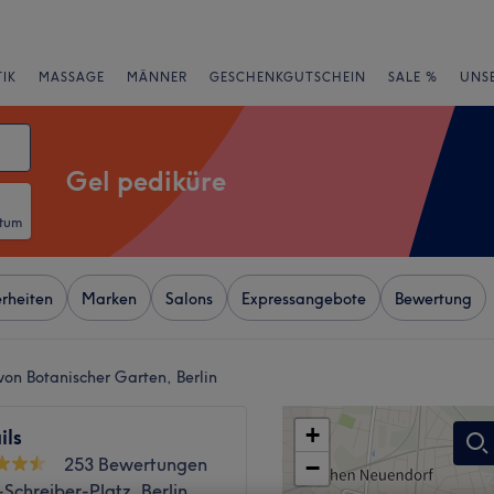
IK
MASSAGE
MÄNNER
GESCHENKGUTSCHEIN
SALE %
UNS
Gel pediküre
atum
rheiten
Marken
Salons
Expressangebote
Bewertung
von Botanischer Garten, Berlin
+
ils
253 Bewertungen
−
Schreiber-Platz, Berlin