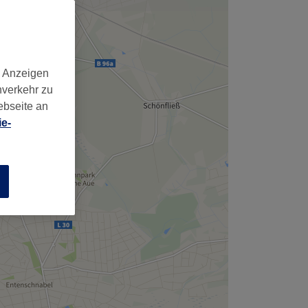
d Anzeigen
nverkehr zu
ebseite an
e-
n