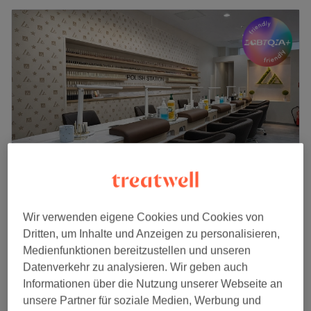
L.A. Nails im Luisen Forum
Wir verwenden eigene Cookies und Cookies von
4,6
58 Bewertungen
Dritten, um Inhalte und Anzeigen zu personalisieren,
Innenstadt, Wiesbaden
Auf Karte anzeigen
Medienfunktionen bereitzustellen und unseren
Maniküre mit Shellac
38 €
Datenverkehr zu analysieren. Wir geben auch
45 Min.
Informationen über die Nutzung unserer Webseite an
unsere Partner für soziale Medien, Werbung und
Shellac Farbe
25 €