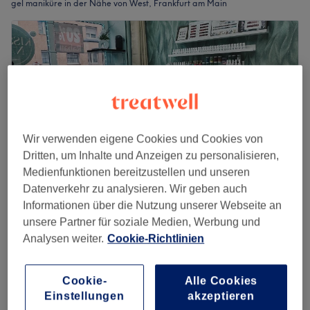
gel maniküre in der Nähe von West, Frankfurt am Main
Wir verwenden eigene Cookies und Cookies von
Dritten, um Inhalte und Anzeigen zu personalisieren,
Medienfunktionen bereitzustellen und unseren
Datenverkehr zu analysieren. Wir geben auch
Informationen über die Nutzung unserer Webseite an
Kissy Nail Studio
unsere Partner für soziale Medien, Werbung und
4,6
153 Bewertungen
Analysen weiter.
Cookie-Richtlinien
Höchst, Frankfurt am Main
Auf Karte anzeigen
Nagelmodellage mit Gel/Acryl-System
ab
35 €
Cookie-
Alle Cookies
45 Min. - 1 Std. 5 Min.
Einstellungen
akzeptieren