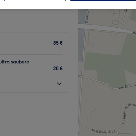
35 €
s
ultra saubere
28 €