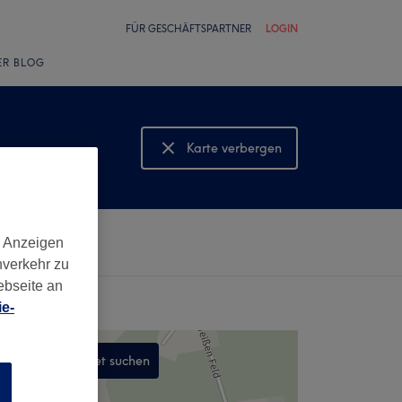
FÜR GESCHÄFTSPARTNER
LOGIN
ER BLOG
Karte verbergen
Karte anzeigen
d Anzeigen
nverkehr zu
ebseite an
e-
In diesem Gebiet suchen
n
,