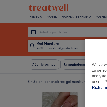
FRISEUR
NÄGEL
HAARENTFERNUNG
KOSMET
Gel Maniküre
in Stadtbezirk Lütgendortmund, Dortmund
・
Beliebiges D
Sortieren nach
Wir verw
Besonderheiten
Salons
zu perso
analysie
Ein Salon, der anbietet:
gel maniküre in Stadtbez
unsere P
Richtlin
nailit.
4,9
Oespel,