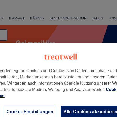
IK
MASSAGE
MÄNNER
GESCHENKGUTSCHEIN
SALE %
UNS
Gel maniküre
atum
enden eigene Cookies und Cookies von Dritten, um Inhalte un
Expressangebote
Bewertung
nalisieren, Medienfunktionen bereitzustellen und unseren Date
ren. Wir geben auch Informationen über die Nutzung unserer W
irk Lütgendortmund, Dortmund
artner für soziale Medien, Werbung und Analysen weiter.
Cooki
ien
+
de
82 Bewertungen
−
Cookie-Einstellungen
Alle Cookies akzeptiere
 Dortmund