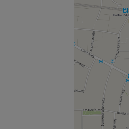
 das strategisch in
siten Ambiente und
o den idealen Ort für alle,
lpflege sind. Überzeuge
und unkompliziert über die
tätigung.
ie Bushaltestelle Heinrich-
eundlichen und
 zu fühlen. Mit ihrer
die schönsten Nageldesigns
n begeistern werden.