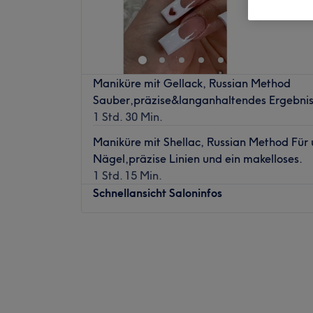
Maniküre mit Gellack, Russian Method
Sauber,präzise&langanhaltendes Ergebni
1 Std. 30 Min.
Maniküre mit Shellac, Russian Method Für 
Nägel,präzise Linien und ein makelloses.
1 Std. 15 Min.
Schnellansicht Saloninfos
Montag
08:00
–
21:00
Dienstag
08:00
–
21:00
Mittwoch
08:00
–
21:00
Donnerstag
08:00
–
21:00
Freitag
08:00
–
21:00